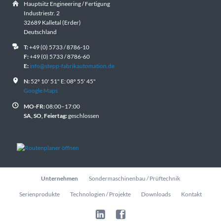
Hauptsitz Engineering / Fertigung
Industriestr. 2
32689 Kalletal (Erder)
Deutschland
T:
+49 (0) 5733 / 8786-10
F:
+49 (0) 5733 / 8786-60
E:
info@stepp-fabrikautomation.de
N:
52º 10' 51" E: 08º 55' 45"
Google Maps
MO-FR:
08:00–17:00
SA, SO, Feiertag:
geschlossen
Navigation
Unternehmen
Sondermaschinenbau / Prüftechnik
überspringen
Serienprodukte
Technologien / Projekte
Downloads
Kontakt