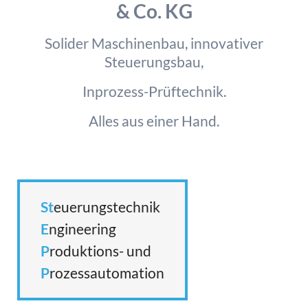
& Co. KG
Solider Maschinenbau, innovativer
Steuerungsbau,
Inprozess-Prüftechnik.
Alles aus einer Hand.
St
euerungstechnik
E
ngineering
P
roduktions- und
P
rozessautomation