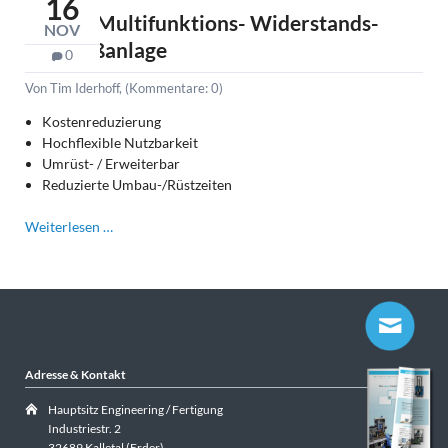
16
jetzt
Unsere Multifunktions- Widerstands-
NOV
auch
Schweißanlage
0
als
Kondensatorentladungsschweissen
Von Tim Iderhoff, (Kommentare: 0)
(KES)
Kostenreduzierung
Hochflexible Nutzbarkeit
Umrüst- / Erweiterbar
Reduzierte Umbau-/Rüstzeiten
Unsere
Weiterlesen …
Multifunktions-
Widerstands-
Schweißanlage
Adresse & Kontakt
Hauptsitz Engineering / Fertigung
Industriestr. 2
32689 Kalletal (Erder)