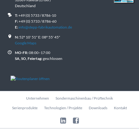
Deutschland
T:
+49 (0) 5733 / 8786-10
F:
+49 (0) 5733 / 8786-60
E:
info@stepp-fabrikautomation.de
N:
52º 10' 51" E: 08º 55' 45"
Google Maps
MO-FR:
08:00–17:00
SA, SO, Feiertag:
geschlossen
Navigation
Unternehmen
Sondermaschinenbau / Prüftechnik
überspringen
Serienprodukte
Technologien / Projekte
Downloads
Kontakt