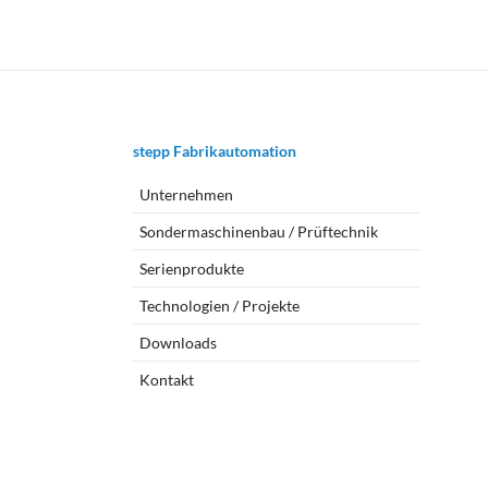
Navigation
stepp Fabrikautomation
überspringen
Unternehmen
Sondermaschinenbau / Prüftechnik
Serienprodukte
Technologien / Projekte
Downloads
Kontakt