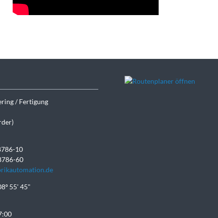
ring / Fertigung
rder)
 8786-10
 8786-60
brikautomation.de
08º 55' 45"
7:00