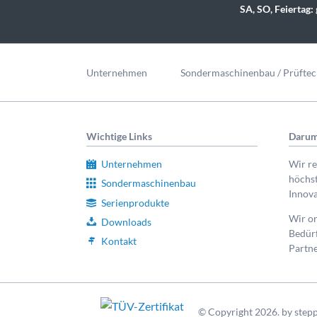
SA, SO, Feiertag:
Navigation
überspringen
Unternehmen
Sondermaschinenbau / Prüftec
Wichtige Links
Darum
Unternehmen
Wir re
höchst
Sondermaschinenbau
Innova
Serienprodukte
Wir or
Downloads
Bedürf
Kontakt
Partne
© Copyright 2026. by stepp