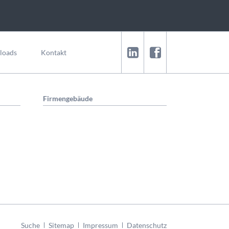
loads
Kontakt
Firmengebäude
Navigation
Suche
Sitemap
Impressum
Datenschutz