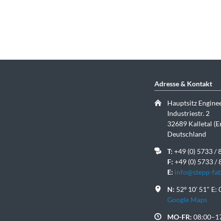
Adresse & Kontakt
Hauptsitz Enginee
Industriestr. 2
32689 Kalletal (E
Deutschland
T:
+49 (0) 5733 /
F:
+49 (0) 5733 /
E:
info@stepp-fa
N:
52º 10' 51" E: 
Google Maps
MO-FR:
08:00–1