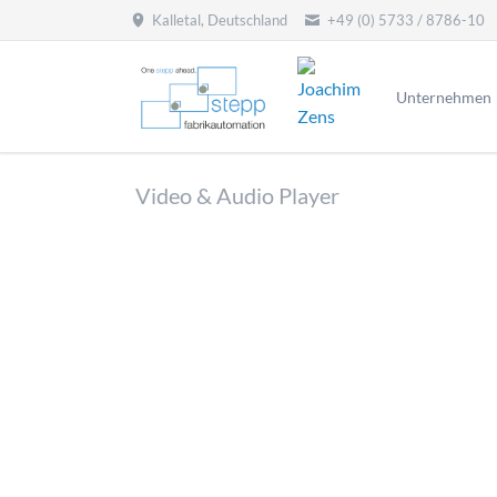
Kalletal, Deutschland
+49 (0) 5733 / 8786-10
HEN
Unternehmen
Video & Audio Player
Nativer HTML5-Video
Fesseln Sie Ihre Besucher vom ersten Auge