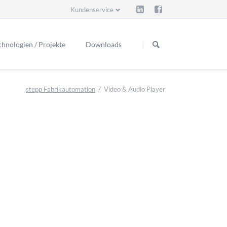
Kundenservice
Navigation
Navigation
überspringen
überspringen
chnologien / Projekte
Downloads
stepp Fabrikautomation
Video & Audio Player
agetest )