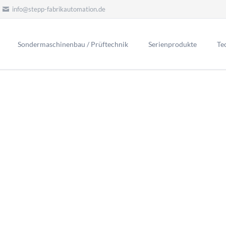
info@stepp-fabrikautomation.de
Sondermaschinenbau / Prüftechnik
Serienprodukte
Te
Dichtheitsprüfung ( Leck
Durchflussprüfung
-Support
nblick an.