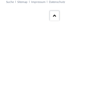
Navigation
Suche
Sitemap
Impressum
Datenschutz
überspringen